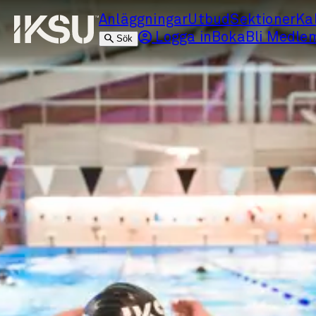
Anläggningar
Utbud
Sektioner
Ka
Logga in
Boka
Bli Medle
Sök