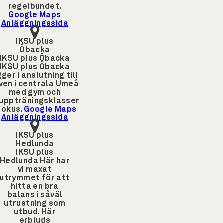
regelbundet.
Google Maps
Anläggningssida
IKSU plus
Öbacka
IKSU plus Öbacka
IKSU plus Öbacka
gger i anslutning till
ven i centrala Umeå
med gym och
uppträningsklasser
 fokus.
Google Maps
Anläggningssida
IKSU plus
Hedlunda
IKSU plus
Hedlunda
Här har
vi maxat
utrymmet för att
hitta en bra
balans i såväl
utrustning som
utbud. Här
erbjuds