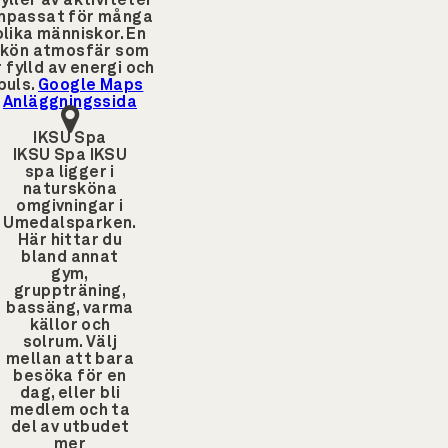
yller av aktiviteter
npassat för många
olika människor. En
kön atmosfär som
r fylld av energi och
puls.
Google Maps
Anläggningssida
IKSU Spa
IKSU Spa
IKSU
spa ligger i
natursköna
omgivningar i
Umedalsparken.
Här hittar du
bland annat
gym,
gruppträning,
bassäng, varma
källor och
solrum. Välj
mellan att bara
besöka för en
dag, eller bli
medlem och ta
del av utbudet
mer