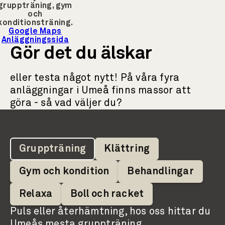
gruppträning, gym
och
konditionsträning.
Google Maps
Anläggningssida
Gör det du älskar
eller testa något nytt! På våra fyra
anläggningar i Umeå finns massor att
göra - så vad väljer du?
Gruppträning
Klättring
Gym och kondition
Behandlingar
Relaxa
Boll och racket
Puls eller återhämtning, hos oss hittar du
Umeås mesta gruppträning.