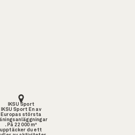
IKSU Sport
IKSU Sport
En av
Europas största
äningsanläggningar
. På 22 000 m²
upptäcker du ett