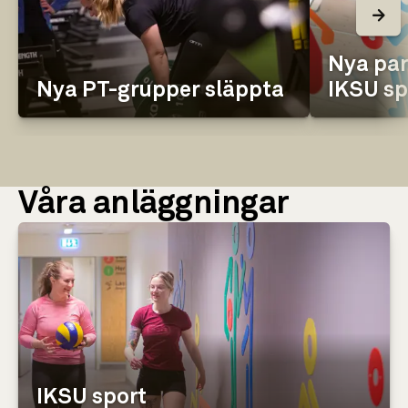
Nya par
Nya PT-grupper släppta
IKSU sp
Våra anläggningar
IKSU sport