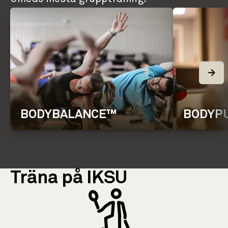
BODYBALANCE™
BODYP
Träna på IKSU